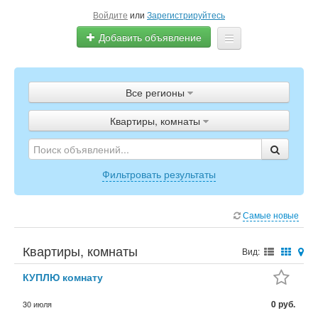
Войдите
или
Зарегистрируйтесь
Добавить объявление
Главная
Все регионы
Объявления
Квартиры, комнаты
Полистать газету
ТВ-программа
Фильтровать результаты
Самые новые
Квартиры, комнаты
Вид:
КУПЛЮ комнату
0 руб.
30 июля