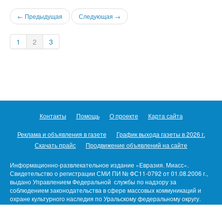
← Предыдущая
Следующая →
1
2
3
Контакты
Помощь
О проекте
Карта сайта
Реклама и объявления в газете
График выхода газеты в 2026 г.
Скачать прайс
Продвижение объявлений на сайте
Информационно-развлекательное издание «Евразия. Миасс».
Свидетельство о регистрации СМИ ПИ № ФС11-0792 от 01.08.2006 г.,
выдано Управлением Федеральной службы по надзору за
соблюдением законодательства в сфере массовых коммуникаций и
охране культурного наследия по Уральскому федеральному округу.
Предназначено для пользователей/детей старше 16 лет.