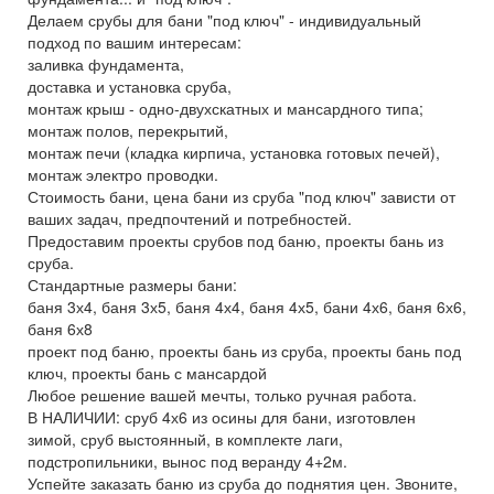
Делаем срубы для бани "под ключ" - индивидуальный
подход по вашим интересам:
заливка фундамента,
доставка и установка сруба,
монтаж крыш - одно-двухскатных и мансардного типа;
монтаж полов, перекрытий,
монтаж печи (кладка кирпича, установка готовых печей),
монтаж электро проводки.
Стоимость бани, цена бани из сруба "под ключ" зависти от
ваших задач, предпочтений и потребностей.
Предоставим проекты срубов под баню, проекты бань из
сруба.
Стандартные размеры бани:
баня 3х4, баня 3х5, баня 4х4, баня 4х5, бани 4х6, баня 6х6,
баня 6х8
проект под баню, проекты бань из сруба, проекты бань под
ключ, проекты бань с мансардой
Любое решение вашей мечты, только ручная работа.
В НАЛИЧИИ: сруб 4х6 из осины для бани, изготовлен
зимой, сруб выстоянный, в комплекте лаги,
подстропильники, вынос под веранду 4+2м.
Успейте заказать баню из сруба до поднятия цен. Звоните,