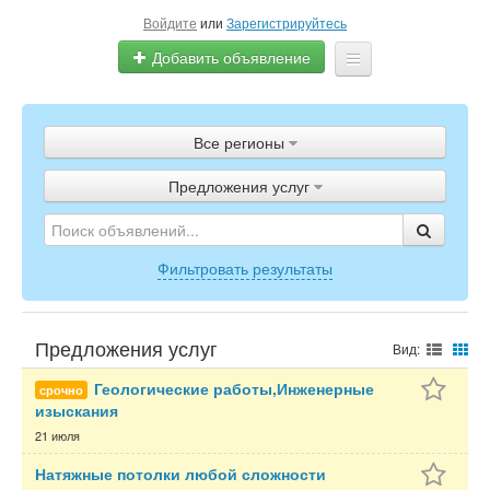
Войдите
или
Зарегистрируйтесь
Добавить объявление
Главная
Все регионы
Объявления
Предложения услуг
Полистать газету
ТВ-программа
Фильтровать результаты
Предложения услуг
Вид:
Геологические работы,Инженерные
срочно
изыскания
21 июля
Натяжные потолки любой сложности