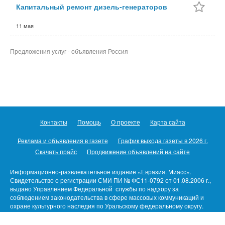
Капитальный ремонт дизель-генераторов
11 мая
Предложения услуг - объявления Россия
Контакты
Помощь
О проекте
Карта сайта
Реклама и объявления в газете
График выхода газеты в 2026 г.
Скачать прайс
Продвижение объявлений на сайте
Информационно-развлекательное издание «Евразия. Миасс».
Свидетельство о регистрации СМИ ПИ № ФС11-0792 от 01.08.2006 г.,
выдано Управлением Федеральной службы по надзору за
соблюдением законодательства в сфере массовых коммуникаций и
охране культурного наследия по Уральскому федеральному округу.
Предназначено для пользователей/детей старше 16 лет.