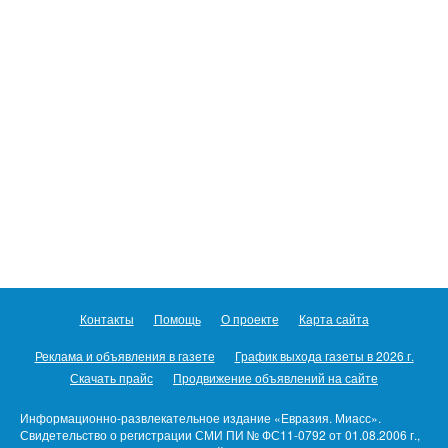
Контакты
Помощь
О проекте
Карта сайта
Реклама и объявления в газете
График выхода газеты в 2026 г.
Скачать прайс
Продвижение объявлений на сайте
Информационно-развлекательное издание «Евразия. Миасс».
Свидетельство о регистрации СМИ ПИ № ФС11-0792 от 01.08.2006 г.,