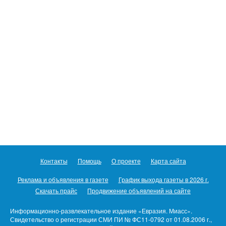
Контакты
Помощь
О проекте
Карта сайта
Реклама и объявления в газете
График выхода газеты в 2026 г.
Скачать прайс
Продвижение объявлений на сайте
Информационно-развлекательное издание «Евразия. Миасс».
Свидетельство о регистрации СМИ ПИ № ФС11-0792 от 01.08.2006 г.,