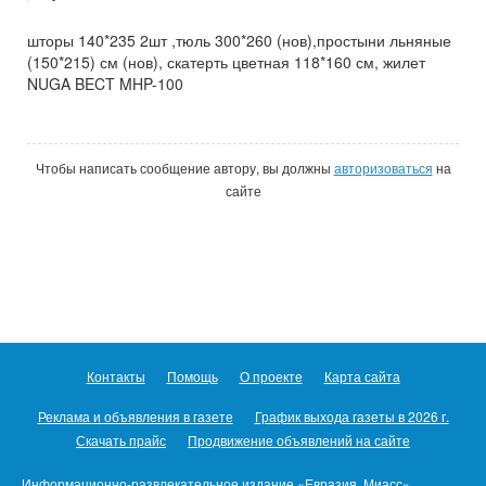
шторы 140*235 2шт ,тюль 300*260 (нов),простыни льняные
(150*215) см (нов), скатерть цветная 118*160 см, жилет
NUGA BECT MHP-100
Чтобы написать сообщение автору, вы должны
авторизоваться
на
сайте
Контакты
Помощь
О проекте
Карта сайта
Реклама и объявления в газете
График выхода газеты в 2026 г.
Скачать прайс
Продвижение объявлений на сайте
Информационно-развлекательное издание «Евразия. Миасс».