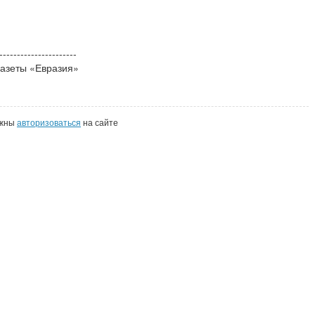
----------------------
газеты «Евразия»
лжны
авторизоваться
на сайте