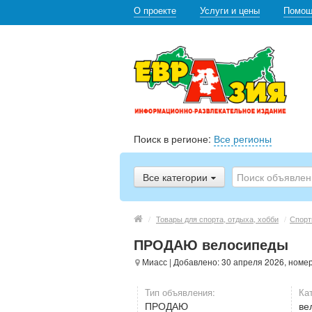
О проекте
Услуги и цены
Помо
Поиск в регионе:
Все регионы
Все категории
/
Товары для спорта, отдыха, хобби
/
Спорт
ПРОДАЮ велосипеды
Миасс
| Добавлено: 30 апреля 2026, номе
Тип объявления:
Ка
ПРОДАЮ
ве