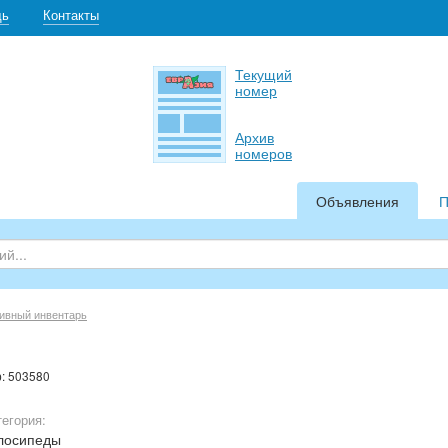
щь
Контакты
Текущий
номер
Архив
номеров
Объявления
П
ивный инвентарь
р: 503580
тегория:
лосипеды