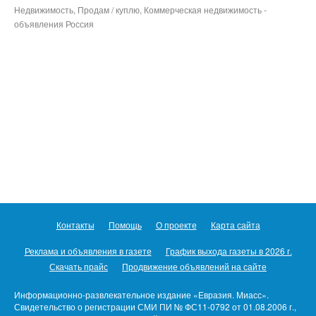
Недвижимость, Продам / куплю, Коммерческая недвижимость -
объявления Россия
Контакты
Помощь
О проекте
Карта сайта
Реклама и объявления в газете
График выхода газеты в 2026 г.
Скачать прайс
Продвижение объявлений на сайте
Информационно-развлекательное издание «Евразия. Миасс».
Свидетельство о регистрации СМИ ПИ № ФС11-0792 от 01.08.2006 г.,