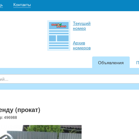
щь
Контакты
Текущий
номер
Архив
номеров
Объявления
П
енду (прокат)
р: 496988