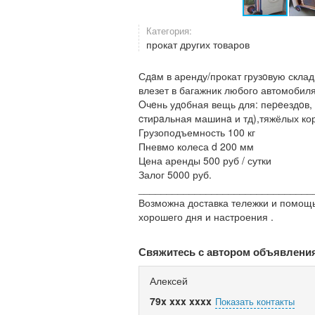
Категория:
прокат других товаров
Сдaм в аренду/прокат грузoвую скла
влезет в багажник любого автомобиля
Oчeнь удoбная вещь для: пеpeездoв, 
cтиpaльная машинa и тд),тяжёлых кор
Грузоподъемность 100 кг
Пневмо колеса d 200 мм
Цена аренды 500 руб / сутки
Залог 5000 руб.
_______________________________
Возможна доставка тележки и помощь
хорошего дня и настроения .
Свяжитесь с автором объявлени
Алексей
79x xxx xxxx
Показать контакты