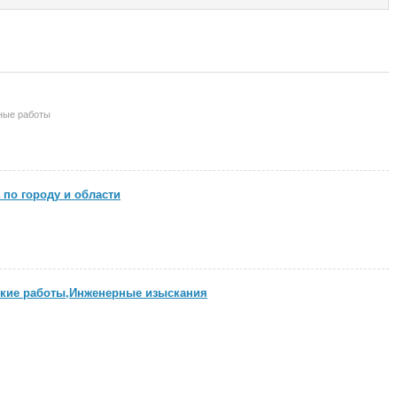
ные работы
 по городу и области
ские работы,Инженерные изыскания