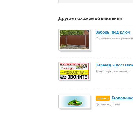
Другие похожие объявления
Заборы под ключ
Строительные и ремонт
Переезд и доставка
Транспорт / перевозки
Геологиче
срочно
Деловые услуги