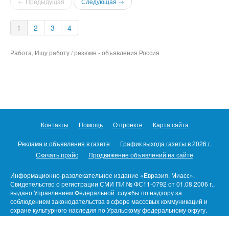
← Предыдущая
Следующая →
1
2
3
4
Работа, Ищу работу / резюме - объявления Россия
Контакты
Помощь
О проекте
Карта сайта
Реклама и объявления в газете
График выхода газеты в 2026 г.
Скачать прайс
Продвижение объявлений на сайте
Информационно-развлекательное издание «Евразия. Миасс».
Свидетельство о регистрации СМИ ПИ № ФС11-0792 от 01.08.2006 г.,
выдано Управлением Федеральной службы по надзору за
соблюдением законодательства в сфере массовых коммуникаций и
охране культурного наследия по Уральскому федеральному округу.
Предназначено для пользователей/детей старше 16 лет.