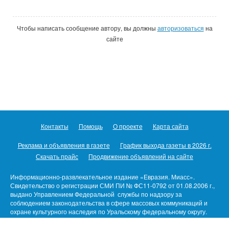
Чтобы написать сообщение автору, вы должны
авторизоваться
на
сайте
Контакты
Помощь
О проекте
Карта сайта
Реклама и объявления в газете
График выхода газеты в 2026 г.
Скачать прайс
Продвижение объявлений на сайте
Информационно-развлекательное издание «Евразия. Миасс».
Свидетельство о регистрации СМИ ПИ № ФС11-0792 от 01.08.2006 г.,
выдано Управлением Федеральной службы по надзору за
соблюдением законодательства в сфере массовых коммуникаций и
охране культурного наследия по Уральскому федеральному округу.
Предназначено для пользователей/детей старше 16 лет.