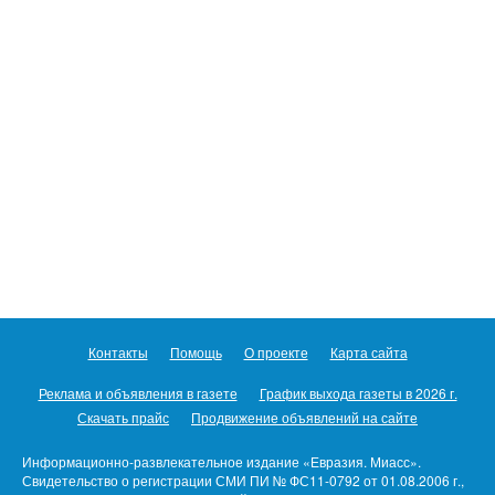
Контакты
Помощь
О проекте
Карта сайта
Реклама и объявления в газете
График выхода газеты в 2026 г.
Скачать прайс
Продвижение объявлений на сайте
Информационно-развлекательное издание «Евразия. Миасс».
Свидетельство о регистрации СМИ ПИ № ФС11-0792 от 01.08.2006 г.,