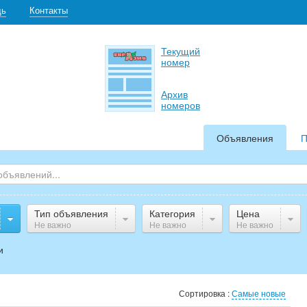
щь
Контакты
Текущий
номер
Архив
номеров
Объявления
П
Тип объявления
Категория
Цена
Не важно
Не важно
Не важно
и
Сортировка :
Самые новые