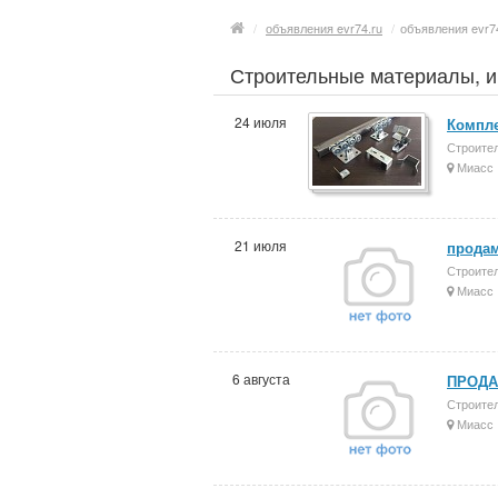
/
объявления evr74.ru
/
объявления evr7
Строительные материалы, 
24 июля
Компле
Строите
Миасс
21 июля
продам
Строите
Миасс
6 августа
ПРОДА
Строите
Миасс