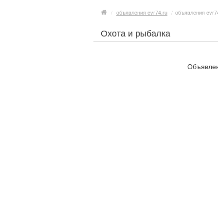
/
объявления evr74.ru
/
объявления evr7
Охота и рыбалка
Объявлен