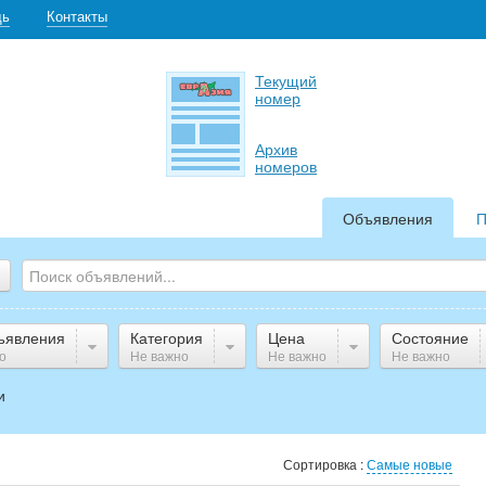
щь
Контакты
Текущий
номер
Архив
номеров
Объявления
П
ъявления
Категория
Цена
Состояние
о
Не важно
Не важно
Не важно
и
Сортировка :
Самые новые