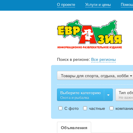
О проекте
Услуги и цены
Помо
Поиск в регионе:
Все регионы
Товары для спорта, отдыха, хобби
Выберите категорию
Тип об
Охота и рыбалка
Не важн
С фото
частные
компани
Объявления