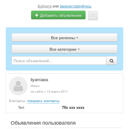
Войдите
или
Зарегистрируйтесь
Добавить объявление
Главная
Все регионы
Объявления
Все категории
Полистать газету
ТВ-программа
ilyamiass
Миасс
на сайте с 13 марта 2017
Контакты:
показать контакты
79x xxx xxxx
Тел.
Объявления пользователя