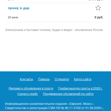
приму в дар
0 руб.
23 июля
Электроника и бытовая техника, Аудио и видео - объявления Россия
Контакты
Помощь
О проекте
Карта сайта
Реклама и объявления в газете
График выхода газеты в 2026 г.
Скачать прайс
Продвижение объявлений на сайте
Информационно-развлекательное издание «Евразия. Миасс».
Свидетельство о регистрации СМИ ПИ № ФС11-0792 от 01.08.2006 г.,