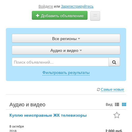
Войдите
или
Зарегистрируйтесь
Добавить объявление
Главная
Все регионы
Объявления
Аудио и видео
Полистать газету
ТВ-программа
Фильтровать результаты
Самые новые
Аудио и видео
Вид:
Куплю неисправные ЖК телевизоры
8 октября
2 000 руб.
2018