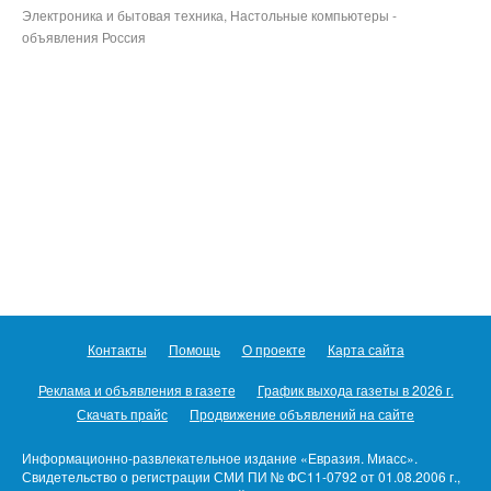
Электроника и бытовая техника, Настольные компьютеры -
объявления Россия
Контакты
Помощь
О проекте
Карта сайта
Реклама и объявления в газете
График выхода газеты в 2026 г.
Скачать прайс
Продвижение объявлений на сайте
Информационно-развлекательное издание «Евразия. Миасс».
Свидетельство о регистрации СМИ ПИ № ФС11-0792 от 01.08.2006 г.,