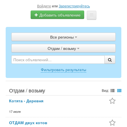
Войдите
или
Зарегистрируйтесь
Добавить объявление
Главная
Все регионы
Объявления
Отдам / возьму
Полистать газету
ТВ-программа
Фильтровать результаты
Отдам / возьму
Вид:
Котята - Деревня
17 июля
ОТДАМ двух котов