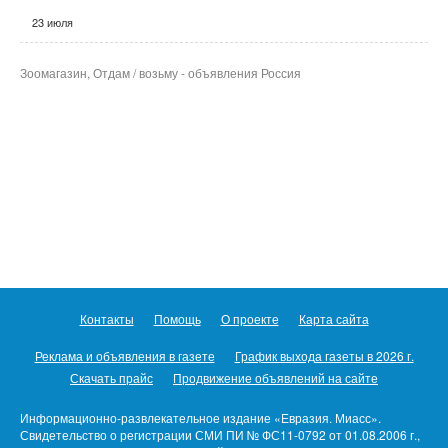
23 июля
Зоомагазин, Отдам / возьму - объявления Россия
Контакты
Помощь
О проекте
Карта сайта
Реклама и объявления в газете
График выхода газеты в 2026 г.
Скачать прайс
Продвижение объявлений на сайте
Информационно-развлекательное издание «Евразия. Миасс».
Свидетельство о регистрации СМИ ПИ № ФС11-0792 от 01.08.2006 г.,