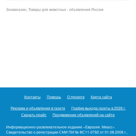
Зоомагазин, Товары для животных - объявления Россия
Контакты
Помощь
О проекте
Карта сайта
Реклама и объявления в газете
График выхода газеты в 2026 г.
Скачать прайс
Продвижение объявлений на сайте
Информационно-развлекательное издание «Евразия. Миасс».
Свидетельство о регистрации СМИ ПИ № ФС11-0792 от 01.08.2006 г.,